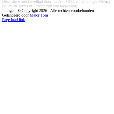
Deze site wordt beveiligd door reCAPTCHA en de Google
Privacy
Policy
en
Terms of Service
zijn van toepassing.
Judogent © Copyright
2026 - Alle rechten voorbehouden
Gelanceerd door
Major Tom
Facebook
Instagram
Page load link
Ga
naar
de
bovenkant