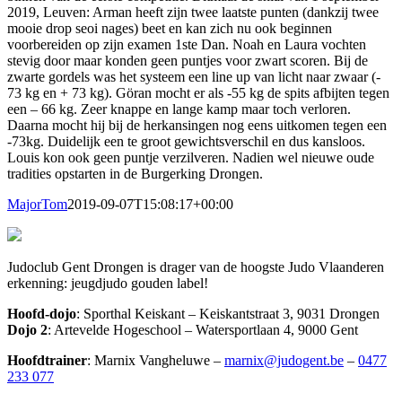
2019, Leuven: Arman heeft zijn twee laatste punten (dankzij twee
mooie drop seoi nages) beet en kan zich nu ook beginnen
voorbereiden op zijn examen 1ste Dan. Noah en Laura vochten
stevig door maar konden geen puntjes voor zwart scoren. Bij de
zwarte gordels was het systeem een line up van licht naar zwaar (-
73 kg en + 73 kg). Göran mocht er als -55 kg de spits afbijten tegen
een – 66 kg. Zeer knappe en lange kamp maar toch verloren.
Daarna mocht hij bij de herkansingen nog eens uitkomen tegen een
-73kg. Duidelijk een te groot gewichtsverschil en dus kansloos.
Louis kon ook geen puntje verzilveren. Nadien wel nieuwe oude
tradities opstarten in de Burgerking Drongen.
MajorTom
2019-09-07T15:08:17+00:00
Judoclub Gent Drongen is drager van de hoogste Judo Vlaanderen
erkenning: jeugdjudo gouden label!
Hoofd-dojo
: Sporthal Keiskant – Keiskantstraat 3, 9031 Drongen
Dojo 2
: Artevelde Hogeschool – Watersportlaan 4, 9000 Gent
Hoofdtrainer
: Marnix Vangheluwe –
marnix@judogent.be
–
0477
233 077