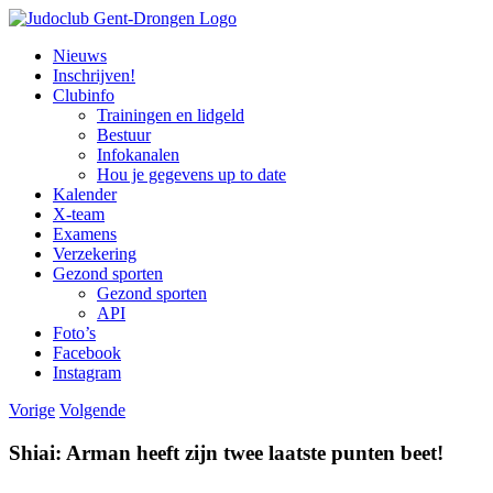
Ga
naar
Nieuws
inhoud
Inschrijven!
Clubinfo
Trainingen en lidgeld
Bestuur
Infokanalen
Hou je gegevens up to date
Kalender
X-team
Examens
Verzekering
Gezond sporten
Gezond sporten
API
Foto’s
Facebook
Instagram
Vorige
Volgende
Shiai: Arman heeft zijn twee laatste punten beet!