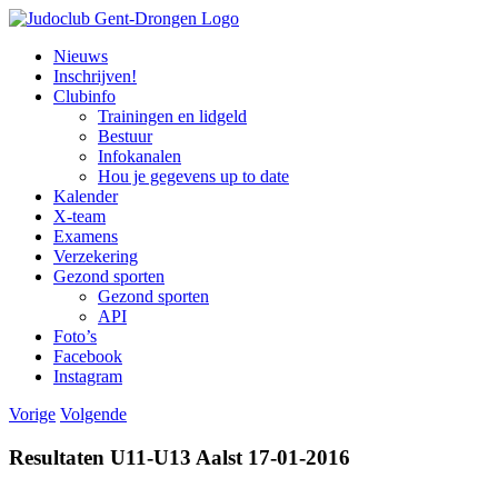
Ga
naar
Nieuws
inhoud
Inschrijven!
Clubinfo
Trainingen en lidgeld
Bestuur
Infokanalen
Hou je gegevens up to date
Kalender
X-team
Examens
Verzekering
Gezond sporten
Gezond sporten
API
Foto’s
Facebook
Instagram
Vorige
Volgende
Resultaten U11-U13 Aalst 17-01-2016